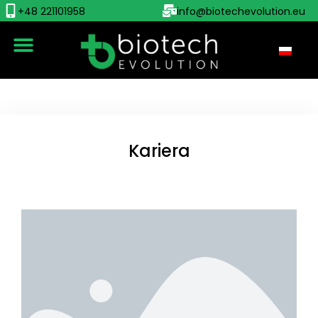
+48 221101958
info@biotechevolution.eu
Kariera